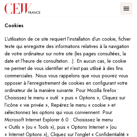
Passer au contenu
Panneau de gestion des cookies
Accueil - CEW
Voir le fil d’ariane
MEN
Cookies
L’utilisation de ce site requiert l’installation d’un cookie, fichier
texte qui enregistre des informations relatives à la navigation
de votre ordinateur sur notre site (les pages consultées, la
date et l’heure de consultation…). En aucun cas, le cookie
ne permet de vous identifier et n’est pas utilisé à des fins
commerciales. Nous vous rappelons que vous pouvez vous
opposer à l’enregistrement de cookies en configurant votre
ordinateur de la manière suivante. Pour Mozilla firefox :
Choisissez le menu « outil » puis « Options », Cliquez sur
l’icône « vie privée », Repérez le menu « cookie » et
sélectionnez les options qui vous conviennent. Pour
Microsoft Internet Explorer 6.0 : Choisissez le menu
« Outils » (ou « Tools »), puis « Options Internet » (ou
« Internet Options »), Cliquez sur l’onglet « Confidentialité »