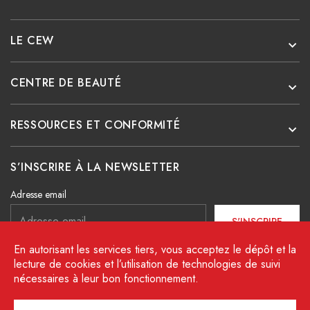
LE CEW
CENTRE DE BEAUTÉ
RESSOURCES ET CONFORMITÉ
S’INSCRIRE À LA NEWSLETTER
Adresse email
S'INSCRIRE
En autorisant les services tiers, vous acceptez le dépôt et la
J’ai lu et j’accepte les conditions décrites dans la charte
lecture de cookies et l’utilisation de technologies de suivi
de protection des données.
nécessaires à leur bon fonctionnement.
Facebook
Instagram
Linkedin