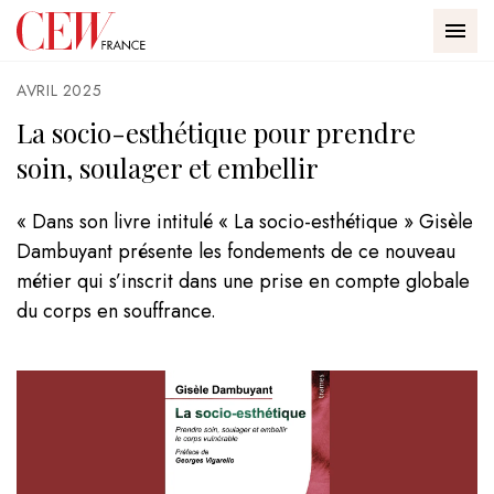
Passer au contenu
Panneau de gestion des cookies
Accueil - CEW
Accueil
La socio-esthétique pour prendre soin, soulager et embellir
MEN
AVRIL 2025
La socio-esthétique pour prendre
soin, soulager et embellir
« Dans son livre intitulé « La socio-esthétique » Gisèle
Dambuyant présente les fondements de ce nouveau
métier qui s’inscrit dans une prise en compte globale
CEW
du corps en souffrance.