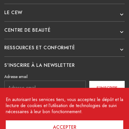
LE CEW
CENTRE DE BEAUTÉ
RESSOURCES ET CONFORMITÉ
S’INSCRIRE À LA NEWSLETTER
Adresse email
S'INSCRIRE
En autorisant les services tiers, vous acceptez le dépôt et la
J’ai lu et j’accepte les conditions décrites dans la charte
lecture de cookies et l’utilisation de technologies de suivi
de protection des données.
nécessaires à leur bon fonctionnement.
Facebook
Instagram
Linkedin
ACCEPTER