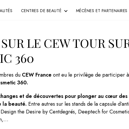
ALITÉS
CENTRES DE BEAUTÉ
MÉCÈNES ET PARTENAIRES
0
SUR LE CEW TOUR SU
C 360
embres du
CEW
France
ont eu le privilège de participer à
smetic 360.
anges et de découvertes pour plonger au cœur des i
e la beauté.
Entre autres sur les stands de la capsule d’ant
Design the Desire by Centdegrés, Deeptech for Cosmetics
um,…