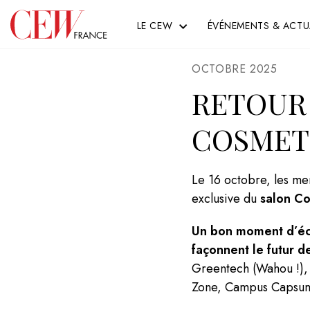
Passer au contenu
Panneau de gestion des cookies
Retour
Accueil - CEW
LE CEW
ÉVÉNEMENTS & ACTU
Accueil
RETOUR SUR LE CEW TOUR SUR COSMETIC 36
OCTOBRE 2025
RETOUR 
COSMETI
Le 16 octobre, les m
exclusive du
salon Co
CEW
Un bon moment d’éch
façonnent le futur d
Greentech (Wahou !), 
Zone, Campus Caps