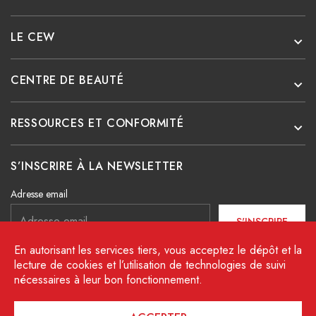
LE CEW
CENTRE DE BEAUTÉ
RESSOURCES ET CONFORMITÉ
S’INSCRIRE À LA NEWSLETTER
Adresse email
S'INSCRIRE
En autorisant les services tiers, vous acceptez le dépôt et la
J’ai lu et j’accepte les conditions décrites dans la charte
lecture de cookies et l’utilisation de technologies de suivi
de protection des données.
nécessaires à leur bon fonctionnement.
Facebook
Instagram
Linkedin