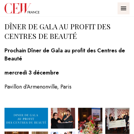
Passer au contenu
Panneau de gestion des cookies
Accueil - CEW
Accueil
DÎNER DE GALA AU PROFIT DES CENTRES DE BEAUTÉ
MEN
DÎNER DE GALA AU PROFIT DES
CENTRES DE BEAUTÉ
Prochain Dîner de Gala au profit des Centres de
Beauté
CEW
mercredi 3 décembre
Pavillon d’Armenonville, Paris