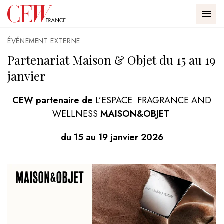
Passer au contenu
Panneau de gestion des cookies
Accueil - CEW
Accueil
Partenariat Maison & Objet du 15 au 19 janvier
MEN
ÉVÉNEMENT EXTERNE
Partenariat Maison & Objet du 15 au 19
janvier
CEW partenaire de
L’ESPACE FRAGRANCE AND
WELLNESS
MAISON&OBJET
CEW
du 15 au 19 janvier 2026