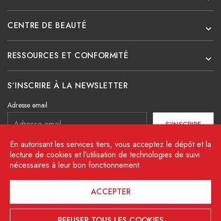
CENTRE DE BEAUTÉ
RESSOURCES ET CONFORMITÉ
S’INSCRIRE À LA NEWSLETTER
Adresse email
S'INSCRIRE
En autorisant les services tiers, vous acceptez le dépôt et la
J’ai lu et j’accepte les conditions décrites dans la charte
lecture de cookies et l’utilisation de technologies de suivi
de protection des données.
nécessaires à leur bon fonctionnement.
Facebook
Instagram
Linkedin
ACCEPTER
© 2026 Copyright CEW - Tous droits réservés
REFUSER TOUS LES COOKIES