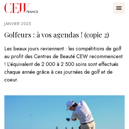
Passer au contenu
Panneau de gestion des cookies
Accueil - CEW
Accueil
Golfeurs : à vos agendas ! (copie 2)
MEN
JANVIER 2025
Golfeurs : à vos agendas ! (copie 2)
Les beaux jours reviennent : les compétitions de golf
au profit des Centres de Beauté CEW recommencent
! L’équivalent de 2 000 à 2 500 soins sont effectués
CEW
chaque année grâce à ces journées de golf et de
coeur.