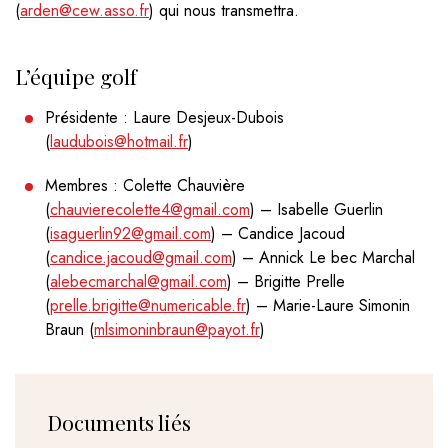
(
arden@cew.asso.fr
) qui nous transmettra.
L’équipe golf
Présidente : Laure Desjeux-Dubois
(
laudubois@hotmail.fr
)
Membres : Colette Chauvière
(
chauvierecolette4@gmail.com
) – Isabelle Guerlin
(
isaguerlin92@gmail.com
) – Candice Jacoud
(
candice.jacoud@gmail.com
) – Annick Le bec Marchal
(
alebecmarchal@gmail.com
) – Brigitte Prelle
(
prelle.brigitte@numericable.fr
) – Marie-Laure Simonin
Braun (
mlsimoninbraun@payot.fr
)
Documents liés